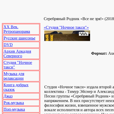
Серебряный Родник «Все не зря!» (2018 
XX Век.
«Студия "Ночное такси"»
Ретропанорама
Русские шансонье
DVD
Архив Аркадия
Формат:
Au
Северного
Студия "Ночное
такси"
Музыка для
релаксации
Книга добрых
Студия «Ночное такси» издала второй
сказок
коллектива - Тимур Эйснер и Александ
Джаз
Песни группы «Серебряный Родник» и 
напряжением. В них присутствует неиз
Рок-музыка
философия жизни, взвешенное мужское с
Поп-музыка
вокале исполнителя и автора всех пес