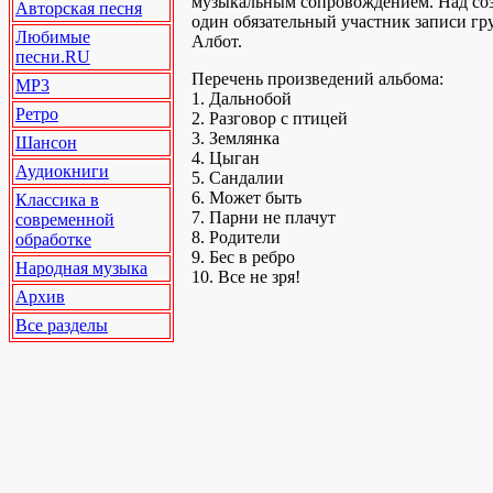
музыкальным сопровождением. Над соз
Авторская песня
один обязательный участник записи г
Любимые
Албот.
песни.RU
Перечень произведений альбома:
MP3
1. Дальнобой
Ретро
2. Разговор с птицей
3. Землянка
Шансон
4. Цыган
Аудиокниги
5. Сандалии
6. Может быть
Классика в
7. Парни не плачут
современной
8. Родители
обработке
9. Бес в ребро
Народная музыка
10. Все не зря!
Архив
Все разделы