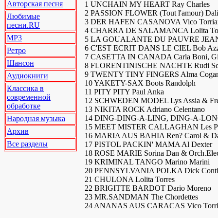
Авторская песня
1 UNCHAIN MY HEART Ray Charles
2 PASSION FLOWER (Tout l'amour) Dal
Любимые
3 DER HAFEN CASANOVA Vico Torria
песни.RU
4 CHARRA DE SALAMANCA Lolita Tor
MP3
5 LA GOUALANTE DU PAUVRE JEAN Wi
6 C'EST ECRIT DANS LE CIEL Bob Azzam
Ретро
7 CASETTA IN CANADA Carla Boni, Gino
Шансон
8 FLORENTINISCHE NACHTE Rudi Sch
9 TWENTY TINY FINGERS Alma Coga
Аудиокниги
10 YAKETY-SAX Boots Randolph
Классика в
11 PITY PITY Paul Anka
современной
12 SCHWEDEN MODEL Lys Assia & Fre
обработке
13 NIKITA ROCK Adriano Celentano
14 DING-DING-A-LING, DING-A-LONG
Народная музыка
15 MEET MISTER CALLAGHAN Les P
Архив
16 MARIA AUS BAHIA Ren? Carol & Dan
Все разделы
17 PISTOL PACKIN' MAMA Al Dexter
18 ROSE MARIE Sorina Dan & Orch.Elec
19 KRIMINAL TANGO Marino Marini
20 PENNSYLVANIA POLKA Dick Conti
21 CHULONA Lolita Torres
22 BRIGITTE BARDOT Dario Moreno
23 MR.SANDMAN The Chordettes
24 ANANAS AUS CARACAS Vico Torri