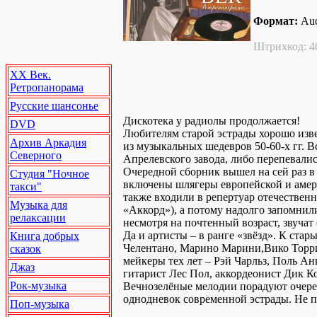
Формат:
Au
Штрихкод: 4
XX Век.
Ретропанорама
Русские шансонье
Дискотека у радиолы продолжается!
DVD
Любителям старой эстрады хорошо изве
Архив Аркадия
из музыкальных шедевров 50-60-х гг. В
Северного
Апрелевского завода, либо перепевали
Очередной сборник вышел на сей раз в
Студия "Ночное
включены шлягеры европейской и амер
такси"
также входили в репертуар отечествен
Музыка для
«Аккорд»), а потому надолго запомнил
релаксации
несмотря на почтенный возраст, звучат
Да и артисты – в ранге «звёзд». К ста
Книга добрых
Челентано, Марино Марини,Вико Торри
сказок
мейкеры тех лет – Рэй Чарльз, Поль Ан
Джаз
гитарист Лес Пол, аккордеонист Дик К
Рок-музыка
Вечнозелёные мелодии порадуют очере
однодневок современной эстрады. Не 
Поп-музыка