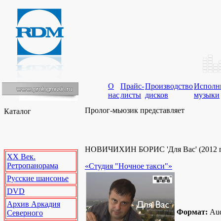
О
Прайс-
Производство
Исполн
нас
листы
дисков
музыки
Пролог-мьюзик представляет
Каталог
НОВИЧИХИН БОРИС 'Для Вас' (2012 г
XX Век.
Ретропанорама
«Студия "Ночное такси"»
Русские шансонье
DVD
Архив Аркадия
Формат:
Au
Северного