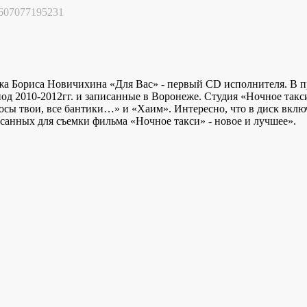
607077195231
жа Бориса Новичихина «Для Вас» - первый CD исполнителя. В 
иод 2010-2012гг. и записанные в Воронеже. Студия «Ночное так
сы твои, все бантики…» и «Хаим». Интересно, что в диск вклю
санных для съемки фильма «Ночное такси» - новое и лучшее».