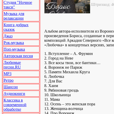
Студия "Ночное
Штрихкод: 4
такси"
Музыка для
релаксации
Книга добрых
сказок
Альбом автора-исполнителя из Вороне
произведения Бориса, созданные в пер
Джаз
композиций Аркадия Северного «Все ко
Рок-музыка
«Любочка» в концертных версиях, запи
Поп-музыка
1. Вступление – А. Фрумин
Авторская песня
2. Город на Неве
Любимые
3. Все косы твои, все бантики…
песни.RU
4. Воронеж не Париж
5. Памяти Михаила Круга
MP3
6. Любочка
Ретро
7. Для Вас
8. Хаим
Шансон
9. Рябиновая гроздь
Аудиокниги
10. Школьница
11. Мама
Классика в
12. Осень – это женская пора
современной
13. Женщина-волчица
обработке
14. Про Воронеж