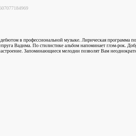
607077184969
дебютом в профессиональной музыке. Лирическая программа по
супруга Вадима. По стилистике альбом напоминает глэм-рок. Доб
настроение. Запоминающиеся мелодии позволят Вам неоднократ