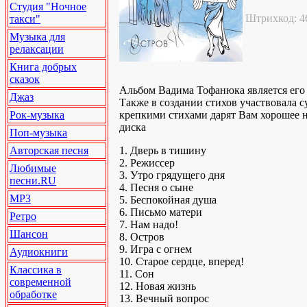
Студия "Ночное
Штрихкод: 4
такси"
Музыка для
релаксации
Книга добрых
сказок
Альбом Вадима Тофанюка является его 
Джаз
Также в создании стихов участвовала 
Рок-музыка
крепкими стихами дарят Вам хорошее 
диска
Поп-музыка
Авторская песня
1. Дверь в тишину
2. Режиссер
Любимые
3. Утро грядущего дня
песни.RU
4. Песня о сыне
MP3
5. Беспокойная душа
6. Письмо матери
Ретро
7. Нам надо!
Шансон
8. Остров
9. Игра с огнем
Аудиокниги
10. Старое сердце, вперед!
Классика в
11. Сон
современной
12. Новая жизнь
обработке
13. Вечный вопрос