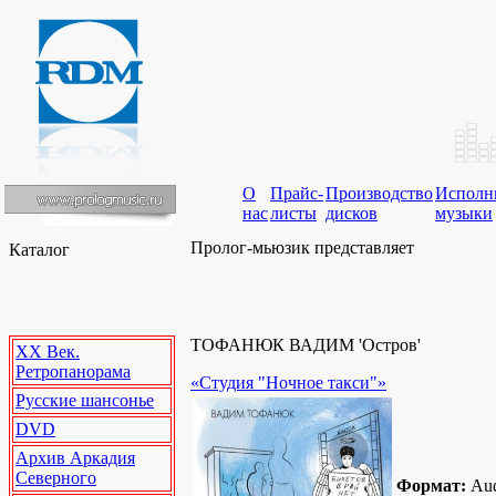
О
Прайс-
Производство
Исполн
нас
листы
дисков
музыки
Пролог-мьюзик представляет
Каталог
ТОФАНЮК ВАДИМ 'Остров'
XX Век.
Ретропанорама
«Студия "Ночное такси"»
Русские шансонье
DVD
Архив Аркадия
Северного
Формат:
Au