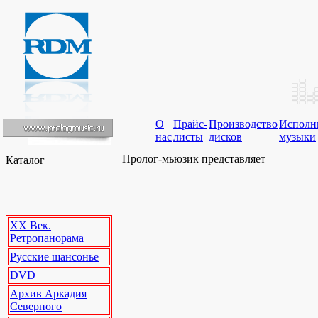
О
Прайс-
Производство
Исполн
нас
листы
дисков
музыки
Пролог-мьюзик представляет
Каталог
XX Век.
Ретропанорама
Русские шансонье
DVD
Архив Аркадия
Северного