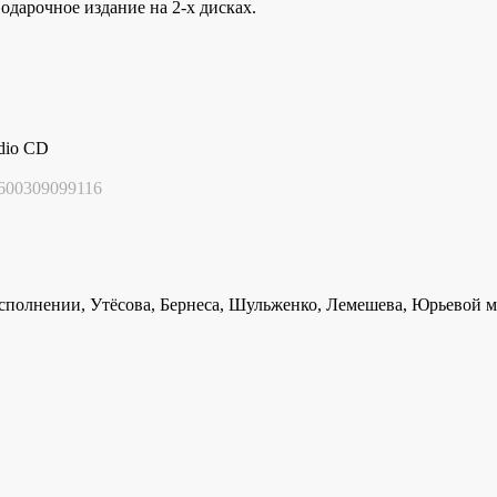
дарочное издание на 2-х дисках.
dio CD
600309099116
сполнении, Утёсова, Бернеса, Шульженко, Лемешева, Юрьевой м 