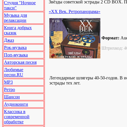
Звёзды советской эстрады 2 CD BOX. По
Студия "Ночное
такси"
«XX Век. Ретропанорама»
Музыка для
релаксации
Книга добрых
сказок
Формат:
Au
Джаз
Рок-музыка
Штрихкод: 4
Поп-музыка
Авторская песня
Любимые
песни.RU
Легендарные шлягеры 40-50-годов. В и
MP3
эстрады тех лет.
Ретро
Шансон
Аудиокниги
Классика в
современной
обработке