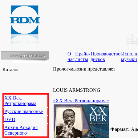
О
Прайс-
Производство
Исполн
нас
листы
дисков
музыки
Пролог-мьюзик представляет
Каталог
LOUIS ARMSTRONG
XX Век.
«XX Век. Ретропанорама»
Ретропанорама
Русские шансонье
DVD
Архив Аркадия
Формат:
Au
Северного